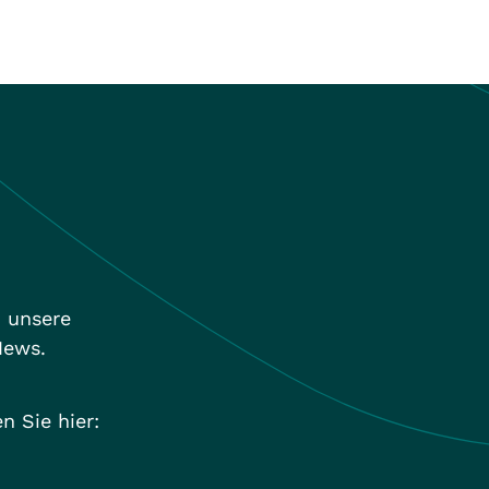
n unsere
News.
n Sie hier: