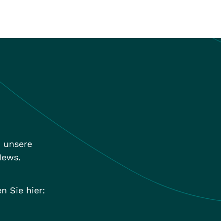
n unsere
News.
n Sie hier: